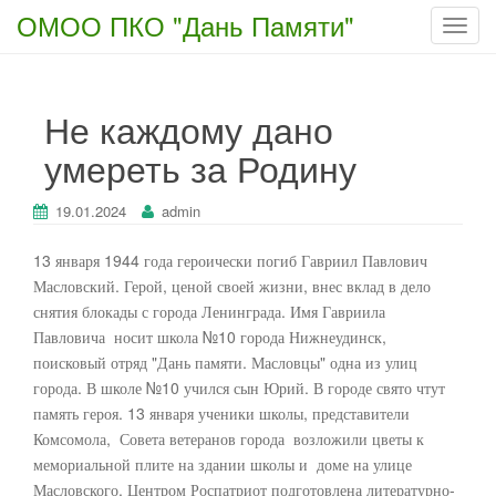
ОМОО ПКО "Дань Памяти"
T
o
g
g
Не каждому дано
l
умереть за Родину
e
n
a
19.01.2024
admin
v
i
13 января 1944 года героически погиб Гавриил Павлович
g
Масловский. Герой, ценой своей жизни, внес вклад в дело
a
снятия блокады с города Ленинграда. Имя Гавриила
t
Павловича носит школа №10 города Нижнеудинск,
i
поисковый отряд "Дань памяти. Масловцы" одна из улиц
o
города. В школе №10 учился сын Юрий. В городе свято чтут
n
память героя. 13 января ученики школы, представители
Комсомола, Совета ветеранов города возложили цветы к
мемориальной плите на здании школы и доме на улице
Масловского. Центром Роспатриот подготовлена литературно-