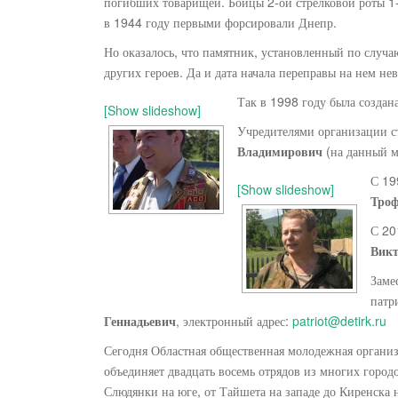
погибших товарищей. Бойцы 2-ой стрелковой роты 1-
в 1944 году первыми форсировали Днепр.
Но оказалось, что памятник, установленный по случаю
других героев. Да и дата начала переправы на нем не
Так в 1998 году была создан
[Show slideshow]
Учредителями организации 
Владимирович
(на данный м
С 19
[Show slideshow]
Тро
С 20
Вик
Заме
патр
Геннадьевич
, электронный адрес:
patriot@detirk.ru
Сегодня Областная общественная молодежная организ
объединяет двадцать восемь отрядов из многих городо
Слюдянки на юге, от Тайшета на западе до Киренска 