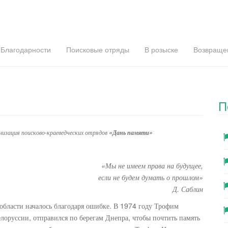
Благодарности
Поисковые отряды
В розыске
Возвраще
и
П
изация поисково-краеведческих отрядов
«Дань памяти»
«Мы не имеем права на будущее,
если не будем думать о прошлом»
Д. Саблин
 области началось благодаря ошибке. В 1974 году Трофим
лоруссии, отправился по берегам Днепра, чтобы почтить память