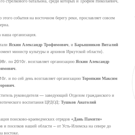
го стрелкового батальона, среди которых и Трофим Николаевич,
 этого события на восточном берегу реки, прославляет совсем
верна.
а наша организация.
стали
Яскин Александр Трофимович
, и
Барышников Виталий
омент министр культуры и архивов Иркутской области).
98г. по 2010г. возглавляет организацию
Яскин Александр
фимович
.
10г. и по сей день возглавляет организацию
Торопкин Максим
торович
.
ститель руководителя — заведующий Отделом гражданского и
иотического воспитания ЦРДОД:
Тушков Анатолий
ация поисково-краеведческих отрядов
«Дань Памяти»
в и поселков нашей области – от Усть-Илимска на севере до
на востоке.