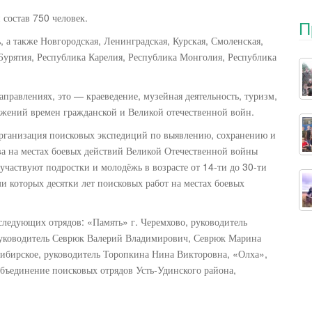
состав 750 человек.
П
, а также Новгородская, Ленинградская, Курская, Смоленская,
Бурятия, Республика Карелия, Республика Монголия, Республика
аправлениях, это — краеведение, музейная деятельность, туризм,
ражений времен гражданской и Великой отечественной войн.
организация поисковых экспедиций по выявлению, сохранению и
а на местах боевых действий Великой Отечественной войны
частвуют подростки и молодёжь в возрасте от 14-ти до 30-ти
и которых десятки лет поисковых работ на местах боевых
ледующих отрядов: «Память» г. Черемхово, руководитель
руководитель Севрюк Валерий Владимирович, Севрюк Марина
-Сибирское, руководитель Торопкина Нина Викторовна, «Олха»,
бъединение поисковых отрядов Усть-Удинского района,